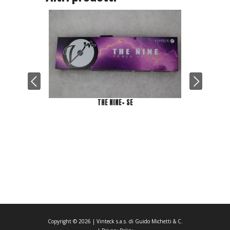
THE NINE+ SE
Copyright ©
2026
| Vinteck s.a.s. di Guido Michetti & C.