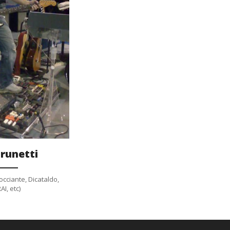
y
runetti
cciante, Dicataldo,
I, etc)