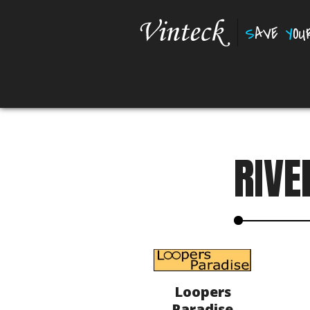
S
AVE
Y
O
RIVE
Loopers
Paradise