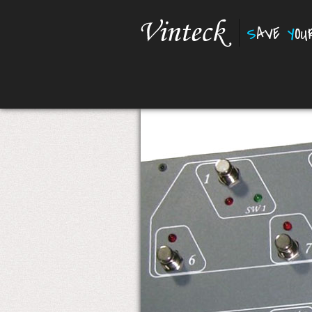
S
AVE
Y
O