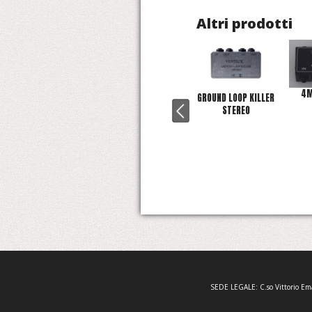
Altri prodotti
4M
GROUND LOOP KILLER
Next >
STEREO
SEDE LEGALE: C.so Vittorio Em