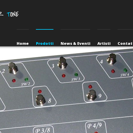
UR
T
ONE
Home
Prodotti
News & Eventi
Artisti
Contat