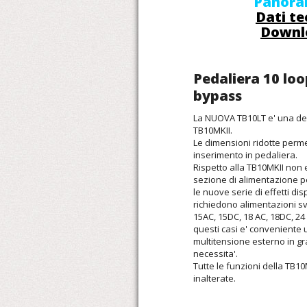
Panora
Dati te
Downl
Pedaliera 10 loo
bypass
La NUOVA TB10LT e' una de
TB10MKII.
Le dimensioni ridotte perme
inserimento in pedaliera.
Rispetto alla TB10MKII non e
sezione di alimentazione p
le nuove serie di effetti dis
richiedono alimentazioni sv
15AC, 15DC, 18 AC, 18DC, 24 
questi casi e' conveniente 
multitensione esterno in gr
necessita'.
Tutte le funzioni della TB
inalterate.