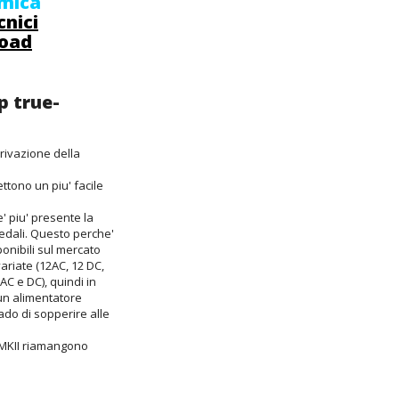
mica
cnici
oad
p true-
rivazione della
ttono un piu' facile
' piu' presente la
edali. Questo perche'
ponibili sul mercato
ariate (12AC, 12 DC,
AC e DC), quindi in
un alimentatore
ado di sopperire alle
10MKII riamangono