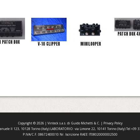
PATCH BOX 
 PATCH BOX
V-10 CLIPPER
MINILOOPER
Copyright ©
2026
| Vinteck s.a.s. di Guido Michetti & C. |
Privacy Policy
anuele II 123, 10128 Torino (Italy) LABORATORIO: via Limone 22, 10141 Torino (Italy) Tel +3
P.IVA/C.F. 08672400010 Nr. Iscrizione RAEE IT08020000002500