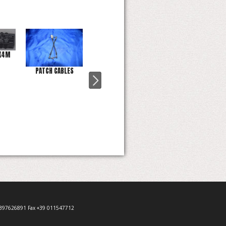
4X4M
PATCH CABLES
PHANTOM KILLER
TONELOAD
9 3397626891 Fax +39 011547712