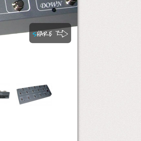
S
HARE