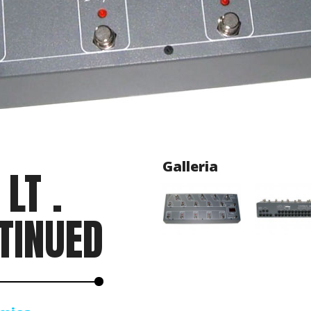
Galleria
 LT .
TINUED