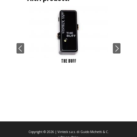
THE BUFF
Copyright ©
2026
| Vinteck s.a.s. di Guido Michetti & C.