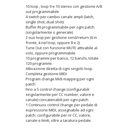
10 loop , loop 9 e 10 stereo con gestione A/B
out programmabile
4 switch per cambio canale ampli (latch,
single shot, dual shot)
Buffer IN programmabile per ogni patch
(singolarmente o generale)
2 oux loop per gestione send/return (6 in
fronte, 4 nel loop, oppure 8 e 2)
Tune Out con funzione MUTE attivabile al
volo, oppure programmabile
10 programmi per banco, 12 banchi, totale
120 programmi.
Attivazione diretta di ogni singolo loop.
Completa gestione MIDI
Program change Midi mapping per ogni
patch
Fino a 5 control change (configurabili
singolarmente per CC number, valore e
canale) concatenabili per ogni patch
1 Continuos control change per pedale di
espressione MIDI, assegnabile ad ogni
patch, configurabile per nr CC, valore,
canale e limiti, oltre a taratura pedale.